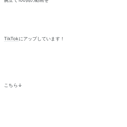
腕立て100回の動画を
TikTok
にアップしています！
こちら↓