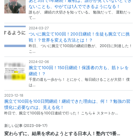
あと3日で1年継続！最初は、誰かが見ていないとでき
ないことも、やがては1人でできるようになる！
誰もが、 継続の大切さを知っている。 勉強だって、 運動だっ
て…
2024-03-27
ついに腕立て100回！200日継続！生徒も腕立てに挑
戦！？世界を変える方法とは！？
昨日、 ついに腕立て100回の継続日数が、 200日に到達した！
こ…
2024-02-06
腕立て100回！150日継続！保護者の方も、筋トレを
継続！？
千里の道も一歩から！ とにかく、毎日続けることが大切！ 僕
は…
2023-12-18
腕立て100回を100日間継続！継続できた理由は、何！？勉強の習
慣化に必要なのは、見える化！
昨日で、腕立て100回を100日連続で行った！ こちら↓ スタートか…
新しい記事
(2023-09-17)
変わらずに、結果を求めようとする日本人！塾内で1番…