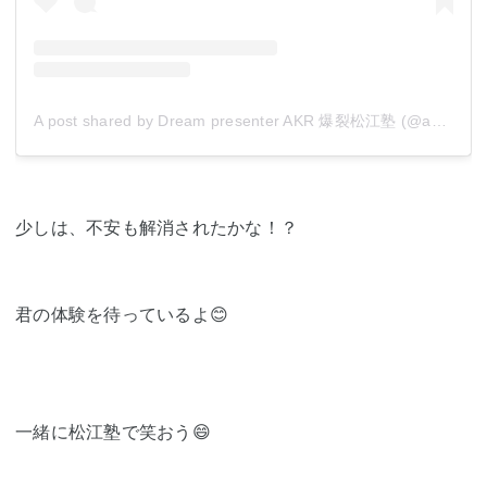
A post shared by Dream presenter AKR 爆裂松江塾 (@akr69akr)
少しは、不安も解消されたかな！？
君の体験を待っているよ😊
一緒に松江塾で笑おう😄