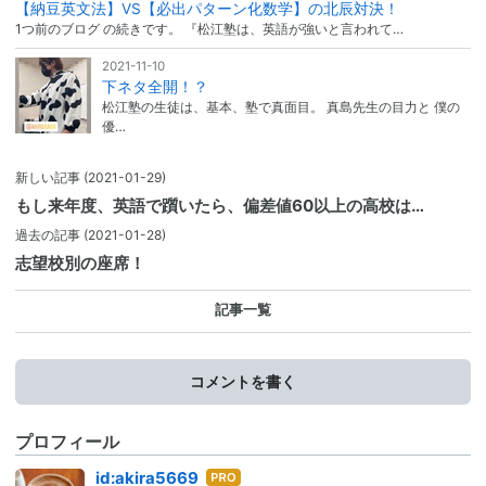
【納豆英文法】VS【必出パターン化数学】の北辰対決！
1つ前のブログ の続きです。 『松江塾は、英語が強いと言われて…
2021-11-10
下ネタ全開！？
松江塾の生徒は、基本、塾で真面目。 真島先生の目力と 僕の
優…
新しい記事
(2021-01-29)
もし来年度、英語で躓いたら、偏差値60以上の高校は…
過去の記事
(2021-01-28)
志望校別の座席！
記事一覧
コメントを書く
プロフィール
はて
id:akira5669