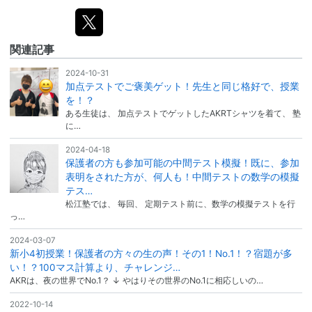
関連記事
2024-10-31
加点テストでご褒美ゲット！先生と同じ格好で、授業
を！？
ある生徒は、 加点テストでゲットしたAKRTシャツを着て、 塾
に…
2024-04-18
保護者の方も参加可能の中間テスト模擬！既に、参加
表明をされた方が、何人も！中間テストの数学の模擬
テス…
松江塾では、 毎回、 定期テスト前に、数学の模擬テストを行
っ…
2024-03-07
新小4初授業！保護者の方々の生の声！その1！No.1！？宿題が多
い！？100マス計算より、チャレンジ…
AKRは、夜の世界でNo.1？ ↓ やはりその世界のNo.1に相応しいの…
2022-10-14